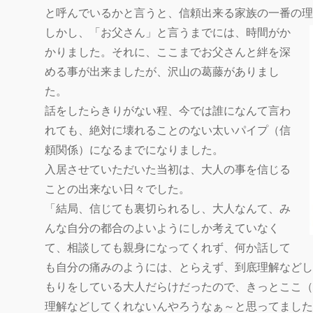
と呼んでいるかと言うと、信頼出来る家族の一番の理
しかし、「お父さん」と言うまでには、時間がか
かりました。それに、ここまでお父さんと絆を深
める事が出来ましたが、沢山の葛藤がありまし
た。
話をしたらきりがない程、今では誰になんて言わ
れても、絶対に壊れることのない太いパイプ（信
頼関係）になるまでになりました。
入居させていただいた当初は、大人の事を信じる
ことの出来ない日々でした。
「結局、信じても裏切られるし、大人なんて、み
んな自分の都合のよいようにしか考えていなく
て、相談しても親身になってくれず、何か話して
も自分の痛みのようには、とらえず、到底理解などし
もりをしている大人だらけだったので、きっとここ（
理解などしてくれないんやろうなぁ～と思ってました