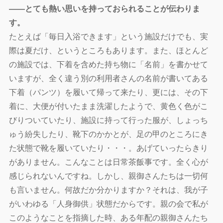
――とても熱い思いを持っておられることが伝わりま
す。
たとえば「毎日入浴できます」という施設だけでも、実
際は夏だけ、というところもあります。また、ほとんど
の施設では、下着を含めた持ち物に「名前」を書かせて
いますが、全く違う別の利用者さんの名前が書いてある
下着（パンツ）を履いて帰って来たり、更には、その下
着に、大便が付いたまま洗濯したようで、黄色く色がこ
びりついていたり、施設に持って行った服が、しょっち
ゅう紛失したり、靴下のかかとが、足の甲のところにき
た状態で靴を履いていたり・・・。あげていったらきり
がありません。こんなことは日常茶飯事です。全く心が
感じられないんですね。しかし、親御さんたちは一切何
も言いません。何故だか分かりますか？それは、我が子
がいわゆる「人身御供」状態だからです。親の会で私が
このようなことを指摘した時、ある年配の親御さんたち