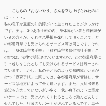
――こちらの『おもいやり』さんを立ち上げられたのに
は・・・・。
私の息子が重度の知的障がいで生まれたことがきっかけ
です。実は、3つある手帳の内、身体障がい者と精神障が
い者の方々が、
それぞれ手帳を発行して頂くことで、
ど
の都道府県でも受けられるサービス等は同じです。それ
は、「
身体障害者手帳」「精神障害者保健福祉手帳」こ
の2つは、
法律で明記されていますので、
どの都道府県に
引っ越しをしたとしても受けられるサービスは統一
され
ています。しかし、私の子どものような知的障がい者が
持つ「
療育手帳」に関しては、各都道府県が管轄し、
サ
ービスは地方によって全く違います。また、
入所出来る
施設も充実していない所が多く、
我が息子のように重度
のケースでは、
受け入れてくれるところは殆んどありま
せんでした。
行政のサポートが遅れているんです。息子