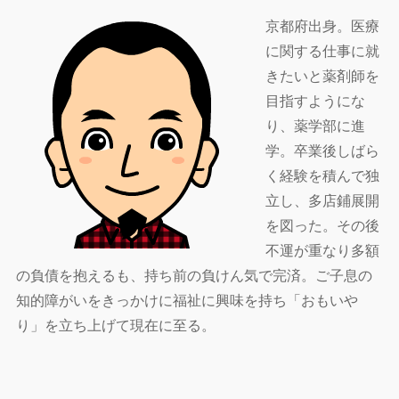
京都府出身。医療
に関する仕事に就
きたいと薬剤師を
目指すようにな
り、薬学部に進
学。卒業後しばら
く経験を積んで独
立し、多店鋪展開
を図った。その後
不運が重なり多額
の負債を抱えるも、持ち前の負けん気で完済。ご子息の
知的障がいをきっかけに福祉に興味を持ち「おもいや
り」を立ち上げて現在に至る。