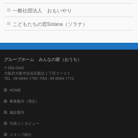
一般社団法人 おもいやり
こどもたちの窓Solana（ソラナ）
グループホーム みんなの家（おうち）
〒558-0042
大阪府大阪市住吉区殿辻１丁目２ー３１
TEL : 06-6694-1750 / FAX : 06-6694-1712
HOME
事業案内（理念）
施設案内
代表インタビュー
スタッフ紹介