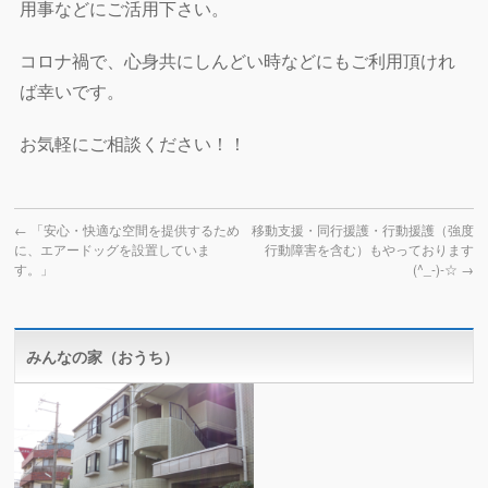
用事などにご活用下さい。
コロナ禍で、心身共にしんどい時などにもご利用頂けれ
ば幸いです。
お気軽にご相談ください！！
←
「安心・快適な空間を提供するため
移動支援・同行援護・行動援護（強度
に、エアードッグを設置していま
行動障害を含む）もやっております
す。」
(^_-)-☆
→
みんなの家（おうち）