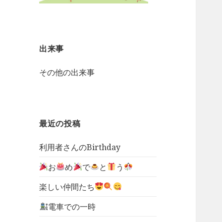
出来事
その他の出来事
最近の投稿
利用者さんのBirthday
お
め
で
と
う
楽しい仲間たち
電車での一時