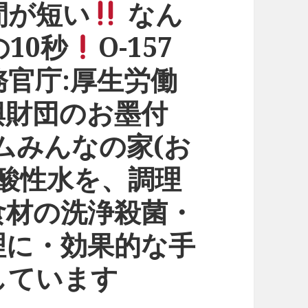
間が短い
なん
10秒
O-157
官庁:厚生労働
興財団のお墨付
ムみんなの家(お
酸性水を、調理
食材の洗浄殺菌・
理に・効果的な手
しています