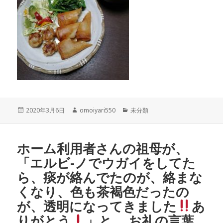
投
作
カ
2020年3月6日
omoiyari550
未分類
稿
成
テ
日:
者
ゴ
リ
ホーム利用者さんの祖母が、
ー
「エルビ-ノでウガイをしてた
ら、痰が絡んでたのが、絡まな
くなり、色も茶褐色だったの
が、透明になってきました
あ
りがとう
」と、 お礼の言葉