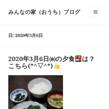
みんなの家（おうち）ブログ
メニュ
ーとウ
ィジェ
ット
日:
2020年3月6日
2020年3月6日㈮の夕食
は？
こちら(*^▽^*)