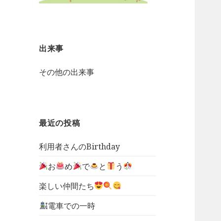
出来事
その他の出来事
最近の投稿
利用者さんのBirthday
お
め
で
と
う
楽しい仲間たち
電車での一時