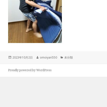
投
作
カ
2023年10月2日
omoiyari550
未分類
稿
成
テ
日:
者
ゴ
リ
Proudly powered by WordPress
ー