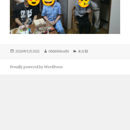
投
作
カ
2026年5月20日
066694outhi
未分類
稿
成
テ
日:
者
ゴ
リ
Proudly powered by WordPress
ー