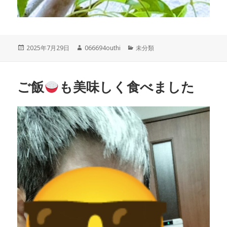
投
作
カ
2025年7月29日
066694outhi
未分類
稿
成
テ
日:
者
ゴ
リ
ご飯
も美味しく食べました
ー