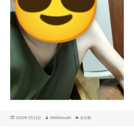
投
作
カ
2025年7月22日
066694outhi
未分類
稿
成
テ
日:
者
ゴ
リ