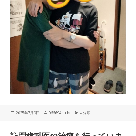
投
作
カ
2025年7月9日
066694outhi
未分類
稿
成
テ
日:
者
ゴ
リ
訪問歯科医の治療も行っていま
ー