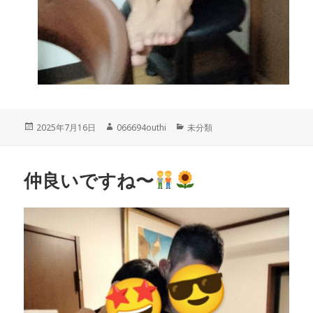
投
作
カ
2025年7月16日
066694outhi
未分類
稿
成
テ
日:
者
ゴ
リ
仲良いですね〜
ー